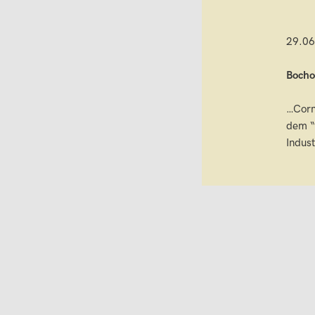
29.06
Bocho
…Corn
dem “
Indus