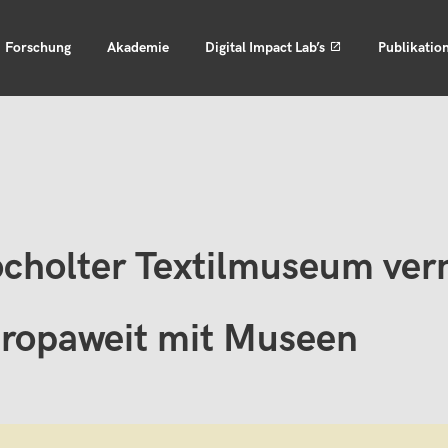
Forschung
Akademie
Digital Impact Lab’s
Publikatio
cholter Textilmuseum vern
ropaweit mit Museen