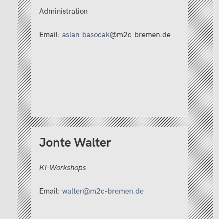
Administration
Email:
aslan-basocak
@m2c-bremen.de
Jonte Walter
KI-Workshops
Email:
walter@m2c-bremen.de