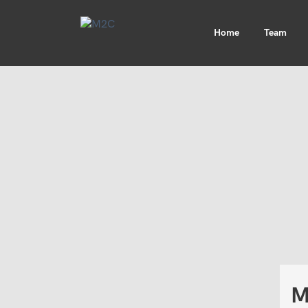
Home
Team
M