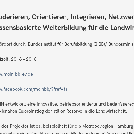
derieren, Orientieren, Integrieren, Netzwer
ssensbasierte Weiterbildung für die Landwi
ördert durch: Bundesinstitut für Berufsbildung (BiBB)/ Bundesmini
fzeit: 2016 – 2018
.moin.bb-ev.de
.facebook.com/moinbb/?fref=ts
N entwickelt eine innovative, betriebsorientierte und bedarfsgere
xisnahen Quereinstieg der stillen Reserve in die Landwirtschaft.
l des Projektes ist es, beispielhaft für die Metropolregion Hamburg
sonenbezogene Qualifizierung bzw. Weiterbildung im Sinne des Bl