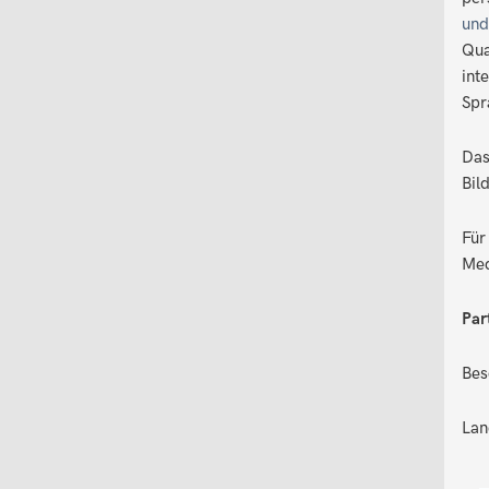
und
Qua
int
Spr
Das
Bil
Für
Med
Par
Bes
Lan