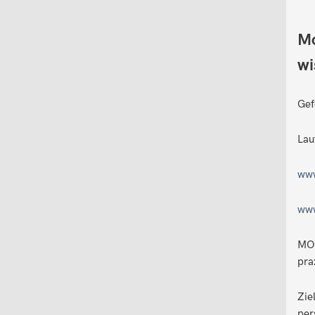
Mo
wi
Gef
Lau
www
www
MOI
pra
Zie
per