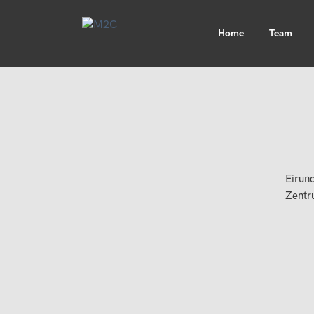
Home
Team
Eirun
Zentr