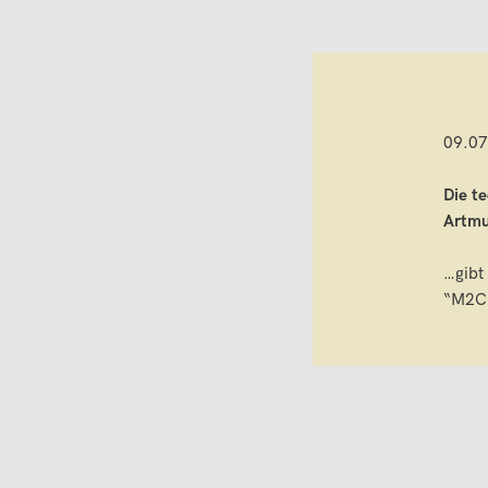
09.07
Die t
Artm
…gibt
“M2C”