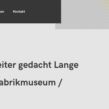
nen
Kontakt
eiter gedacht Lange
Fabrikmuseum /