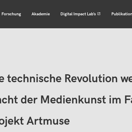
Forschung
Akademie
Digital Impact Lab’s
Publikatio
e technische Revolution w
cht der Medienkunst im 
ojekt Artmuse