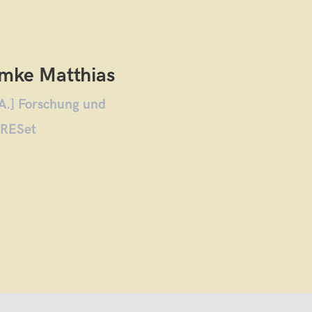
mke Matthias
A.] Forschung und
 RESet