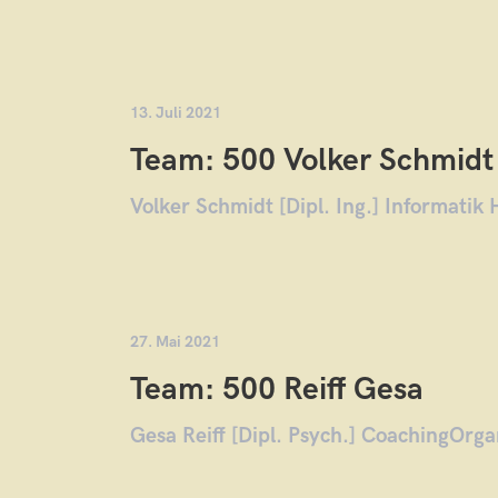
13. Juli 2021
Team: 500 Volker Schmidt
Volker Schmidt [Dipl. Ing.] Informatik
27. Mai 2021
Team: 500 Reiff Gesa
Gesa Reiff [Dipl. Psych.] CoachingOrg