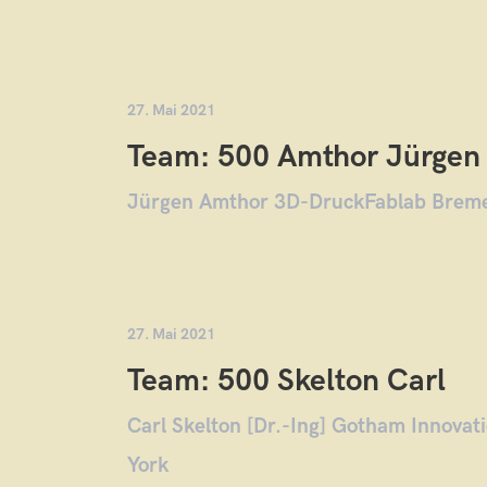
27. Mai 2021
Team: 500 Amthor Jürgen
Jürgen Amthor 3D-DruckFablab Brem
27. Mai 2021
Team: 500 Skelton Carl
Carl Skelton [Dr.-Ing] Gotham Innova
York