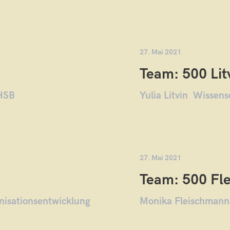
27. Mai 2021
Team: 500 Litv
 HSB
Yulia Litvin Wissens
27. Mai 2021
Team: 500 Fl
anisationsentwicklung
Monika Fleischmann 