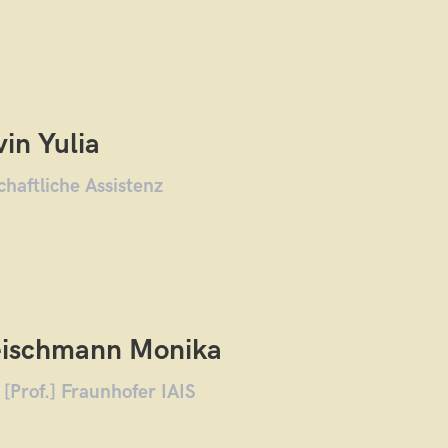
in Yulia
chaftliche Assistenz
eischmann Monika
[Prof.] Fraunhofer IAIS