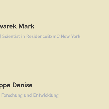
warek Mark
] Scientist in ResidenceBxmC New York
ppe Denise
] Forschung und Entwicklung