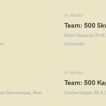
27. Mai 2021
Team: 500 Sk
Mark Skwarek [Prof.
en
University
27. Mai 2021
Team: 500 Ka
tion Greenhouse, New
Denise Kappe [M.A.