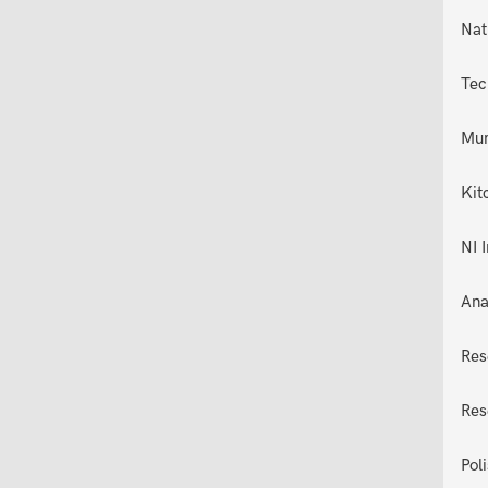
Nat
Tec
Mun
Kit
NI 
Ana
Res
Res
Pol