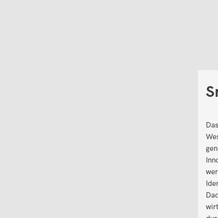
S
Das
Wes
gen
Inn
wer
Ide
Dad
wir