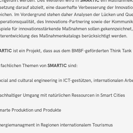
chgeführt werden. Des Weiteren wird in
SMARTIC
ein Maßnahmekat
etzung darauf abzielt, eine dauerhafte Verbesserung der Innovatio
eichen. Im Vordergrund stehen daher Analysen der Lücken und Qu
perationsqualität, des Innovations-Partnering sowie der Kommunik
spiele für innovationsstärkende Maßnahmen sollen gekennzeichnet,
terentwicklung des Maßnahmenkatalogs berücksichtigt werden.
ARTIC
ist ein Projekt, dass aus dem BMBF-geförderten Think Tank 
 fachlichen Themen von
SMARTIC
sind:
ocial and cultural engineering in ICT-gestützen, internationalen A
achhaltiger Umgang mit natürlichen Ressourcen in Smart Cities
marte Produktion und Produkte
nergiemanagment in Regionen internationalem Tourismus