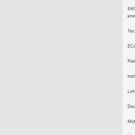
EKO
env
Tec
ECA
Ple
Ins
Leh
Deu
Mot