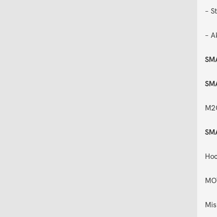
– S
– A
SM
SMA
M2C
SMA
Hoc
MOT
Mis