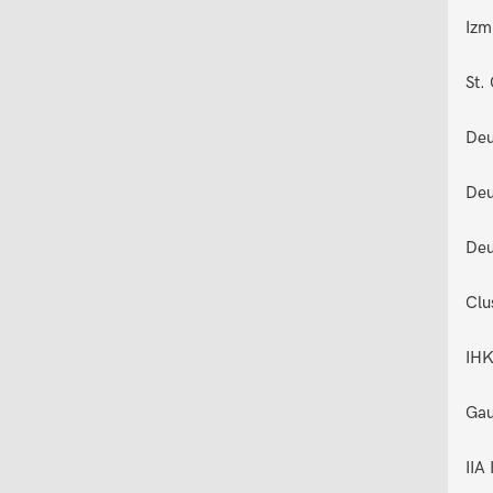
Izm
St.
Deu
Deu
Deu
Clu
IHK
Gau
IIA