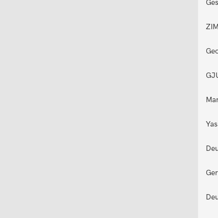
Ges
ZIM
Geo
GJU
Mar
Yas
Deu
Ger
Deu