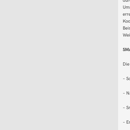
dur
Ums
err
Koo
Bei
Wei
SM
Die
– S
– N
– S
– E